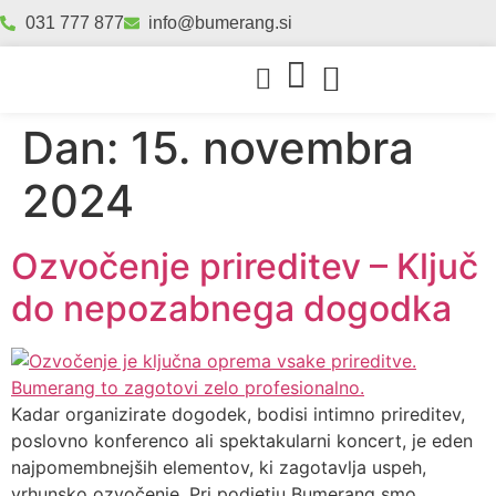
031 777 877
info@bumerang.si
Dan:
15. novembra
2024
Ozvočenje prireditev – Ključ
do nepozabnega dogodka
Kadar organizirate dogodek, bodisi intimno prireditev,
poslovno konferenco ali spektakularni koncert, je eden
najpomembnejših elementov, ki zagotavlja uspeh,
vrhunsko ozvočenje. Pri podjetju Bumerang smo