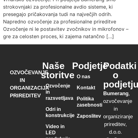
strokovnjaki za profesionalne avdio sisteme, ki
presegajo pričakovanja tudi na največjih odrih.
Napredno ozvočenje za profesionalne prireditve
Ozvočenje ni le postavitev zvočnikov in mikrofonov –
gre za celosten proces, ki zajema natančno […]
Naše
Podjetje
Podatki
OZVOČEVANJE
storitve
o
O nas
IN
podjetj
Ozvočenje
Kontakt
ORGANIZACIJA
in
Bumerang
,
PRIREDITEV
razsvetljava
Politika
ozvočevanje
zasebnosti
in
Odri in
konstrukcije
Zaposlitev
organiziranje
prireditev,
Video in
d.o.o.
LED