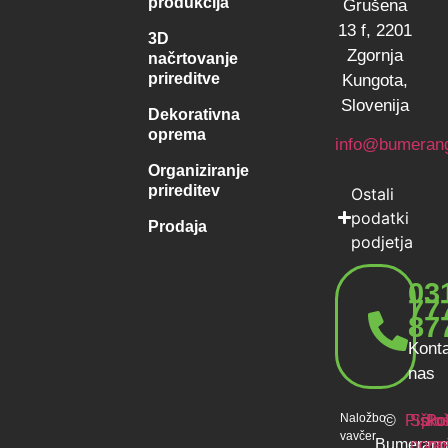
produkcija
Grušena
13 f, 2201
3D
Zgornja
načrtovanje
prireditve
Kungota,
Slovenija
Dekorativna
oprema
info@bumerang
Organiziranje
prireditev
Ostali
podatki
Prodaja
podjetja
03
77
87
Konta
nas
Naložbo
©
Piškot
Splo
Pol
vavčer
Bumeran
pogoj
za