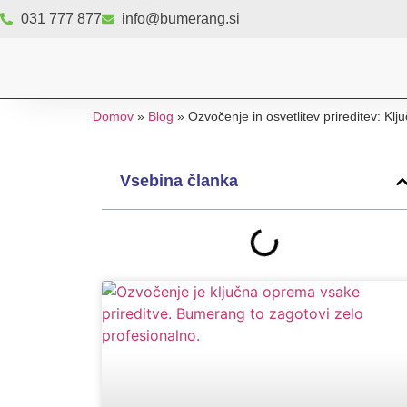
031 777 877
info@bumerang.si
Domov
»
Blog
»
Ozvočenje in osvetlitev prireditev: K
Vsebina članka