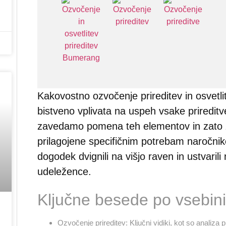
Kakovostno ozvočenje prireditev in osvetlit
bistveno vplivata na uspeh vsake priredit
zavedamo pomena teh elementov in zato z
prilagojene specifičnim potrebam naročnik
dogodek dvignili na višjo raven in ustvari
udeležence.
Ključne besede po vsebini
Ozvočenje prireditev
: Ključni vidiki, kot so analiza