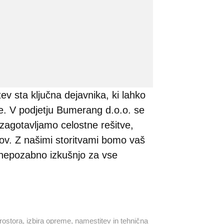
ev sta ključna dejavnika, ki lahko
ve. V podjetju Bumerang d.o.o. se
agotavljamo celostne rešitve,
ov. Z našimi storitvami bomo vaš
li nepozabno izkušnjo za vse
 prostora, izbira opreme, namestitev in tehnična