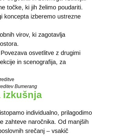
 točke, ki jih želimo poudariti.
gi koncepta izberemo ustrezne
obnih virov, ki zagotavlja
ostora.
 Povezava osvetlitve z drugimi
ekcije in scenografija, za
ireditev Bumerang
 izkušnja
istopamo individualno, prilagodimo
čne zahteve naročnika. Od manjših
poslovnih srečanj – vsakič