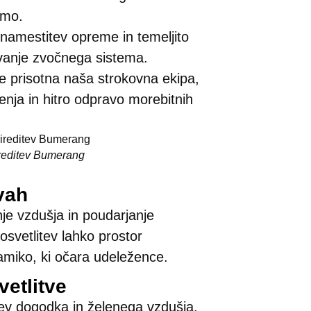
emo.
namestitev opreme in temeljito
ovanje zvočnega sistema.
 prisotna naša strokovna ekipa,
nja in hitro odpravo morebitnih
ireditev Bumerang
tvah
anje vzdušja in poudarjanje
osvetlitev lahko prostor
amiko, ki očara udeležence.
vetlitve
jev dogodka in želenega vzdušja.