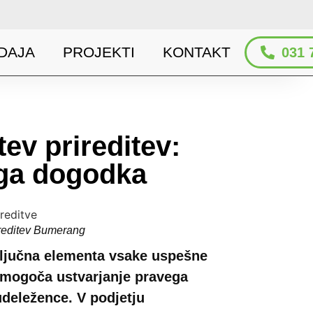
DAJA
PROJEKTI
KONTAKT
031 
tev prireditev:
ga dogodka
ireditev Bumerang
 ključna elementa vsake uspešne
 omogoča ustvarjanje pravega
udeležence. V podjetju