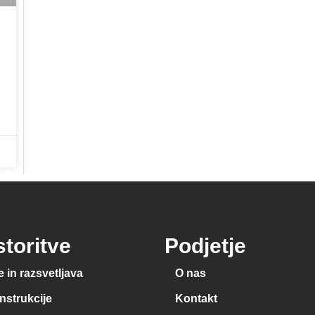
toritve
Podjetje
 in razsvetljava
O nas
onstrukcije
Kontakt