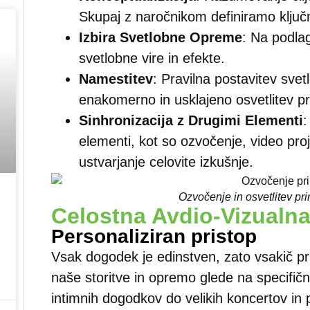
Skupaj z naročnikom definiramo ključne
Izbira Svetlobne Opreme
: Na podla
svetlobne vire in efekte.
Namestitev
: Pravilna postavitev svetl
enakomerno in usklajeno osvetlitev pr
Sinhronizacija z Drugimi Elementi
:
elementi, kot so ozvočenje, video proj
ustvarjanje celovite izkušnje.
Ozvočenje in osvetlitev pr
Celostna Avdio-Vizualna
Personaliziran pristop
Vsak dogodek je edinstven, zato vsakič pr
naše storitve in opremo glede na specifi
intimnih dogodkov do velikih koncertov in 