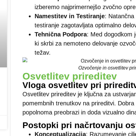
izberemo najprimernejšo zvočno opr
Namestitev in Testiranje
: Natančna 
testiranje zagotavljata optimalno del
Tehnična Podpora
: Med dogodkom je
ki skrbi za nemoteno delovanje ozvoče
težav.
Ozvočenje in osvetlitev pr
Osvetlitev prireditev
Vloga osvetlitev pri priredi
Osvetlitev prireditev je ključna za ustvarj
pomembnih trenutkov na prireditvi. Dobra 
popolnoma preobrazi in doda vizualno din
Postopki pri načrtovanju os
Konceptualizacija
: Razumevanje cil