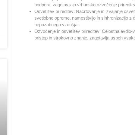
podpora, zagotavljajo vrhunsko ozvočenje priredite
Osvetlitev prireditev
: Načrtovanje in izvajanje osvetl
svetlobne opreme, namestitvijo in sinhronizacijo z d
nepozabnega vzdušja.
Ozvočenje in osvetlitev prireditev
: Celostna avdio-v
pristop in strokovno znanje, zagotavlja uspeh vsake