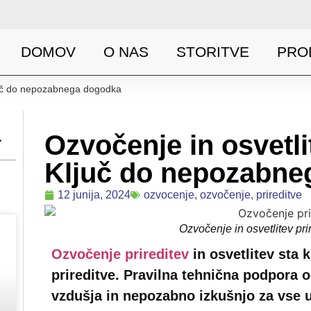
DOMOV
O NAS
STORITVE
PRO
ljuč do nepozabnega dogodka
Ozvočenje in osvetli
Ključ do nepozabne
12 junija, 2024
ozvocenje
,
ozvočenje
,
prireditve
Ozvočenje in osvetlitev pr
Ozvočenje prireditev
in osvetlitev sta
prireditve. Pravilna tehnična podpora
vzdušja in nepozabno izkušnjo za vse 