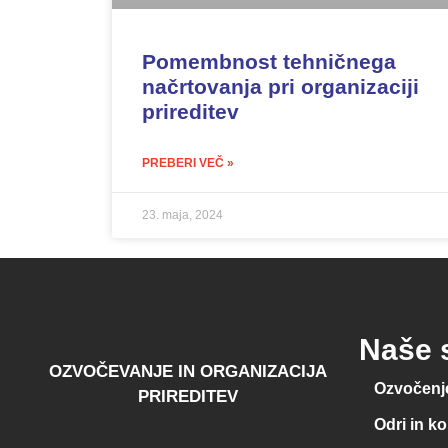
Pomembnost tehničnega
načrtovanja pri organizaciji
prireditev
PREBERI VEČ »
23. maja, 2024
Naše s
OZVOČEVANJE IN ORGANIZACIJA
Ozvočenje
PRIREDITEV
Odri in k