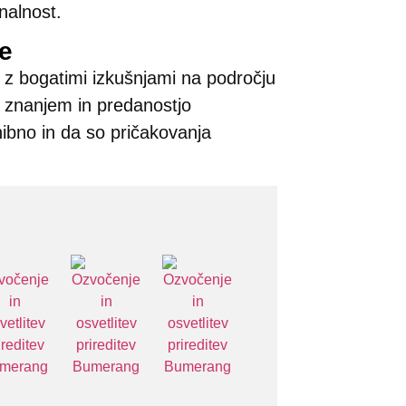
nalnost.
je
v z bogatimi izkušnjami na področju
im znanjem in predanostjo
bno in da so pričakovanja