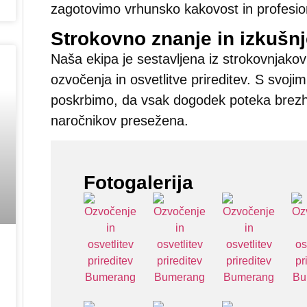
zagotovimo vrhunsko kakovost in profesio
Strokovno znanje in izkušn
Naša ekipa je sestavljena iz strokovnjako
ozvočenja in osvetlitve prireditev. S svoj
poskrbimo, da vsak dogodek poteka brezhi
naročnikov presežena.
Fotogalerija