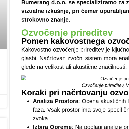
Bumerang d.o.o. se specializiramo za z
vizualne izkušnje, pri čemer uporablja
strokovno znanje.
Ozvočenje prireditev
Pomen kakovostnega ozvoče
Kakovostno ozvočenje prireditev je ključno
glasbi. Načrtovan zvočni sistem mora enak
glede na velikost ali akustične značilnosti.
Ozvočenje prireditev, V
Koraki pri načrtovanju ozvo
Analiza Prostora
: Ocena akustičnih l
faza. Vsak prostor ima svoje specifične
zvoka.
Izbira Opreme
: Na podlagi analize p